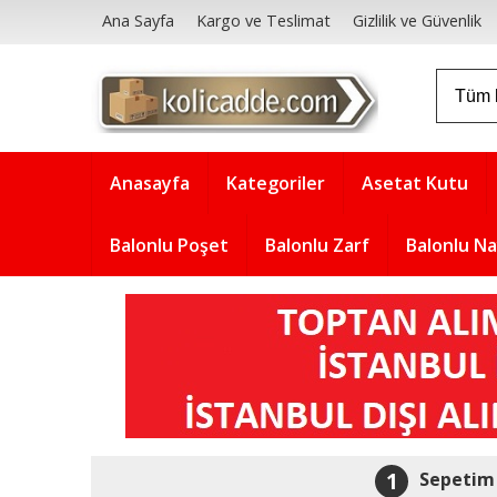
Ana Sayfa
Kargo ve Teslimat
Gizlilik ve Güvenlik
Anasayfa
Kategoriler
Asetat Kutu
Balonlu Poşet
Balonlu Zarf
Balonlu N
1
Sepetim