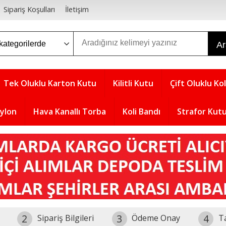
Sipariş Koşulları
İletişim
A
Tek Oluklu Karton Kutu
Kilitli Kutu
Çift Oluklu Kol
aylon
Hava Kanallı Torba
Koli Bandı
Strafor Kut
2
3
4
Sipariş Bilgileri
Ödeme Onay
T