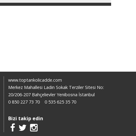
www.toptankolicadde.com
Merkez Mahallesi Ladin Sokak Terziler Sitesi No:
20/206-207 Bahçelievler Yenibosna İstanbul
0 850 227 73 70
0 535 625 35 70
Bizi takip edin