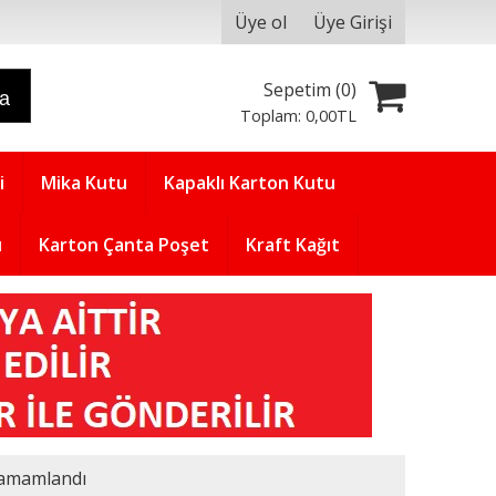
Üye ol
Üye Girişi
Sepetim (
0
)
ra
Toplam:
0
,00
TL
i
Mika Kutu
Kapaklı Karton Kutu
u
Karton Çanta Poşet
Kraft Kağıt
amamlandı