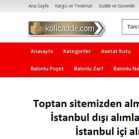
Ana Sayfa
Kargo ve Teslimat
Gizlilik ve Güvenlik
Anasayfa
Kategoriler
Asetat Kutu
Balonlu Poşet
Balonlu Zarf
Balonlu N