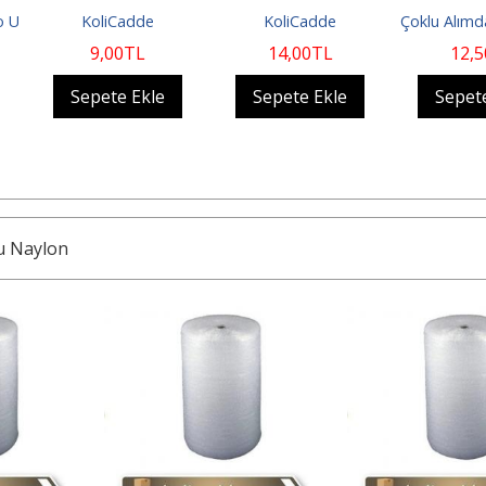
e
KoliCadde
Çoklu Alımda İskonto Uygulanır
Çoklu A
14
,00
TL
12
,50
TL
le
Sepete Ekle
Sepete Ekle
Se
u Naylon