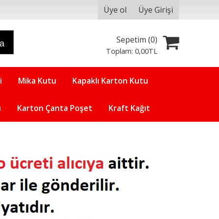
Üye ol
Üye Girişi
Sepetim (
0
)
ra
Toplam:
0
,00
TL
i
Mika Kutu
Kapaklı Karton Kutu
u
Karton Çanta Poşet
Kraft Kağıt