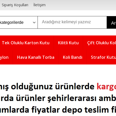
Sipariş Koşulları
İletişim
A
Tek Oluklu Karton Kutu
Kilitli Kutu
Çift Oluklu Kol
aylon
Hava Kanallı Torba
Koli Bandı
Strafor Kut