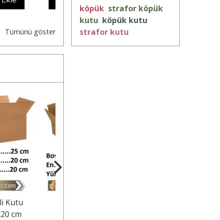
köpük
strafor köpük
kutu
köpük kutu
strafor kutu
Tümünü göster
ptan Koli
Hazır Kargo Kutusu
Tek Oluklu Koli
x25x25 cm
20x20x10 cm
20x20x15 cm.