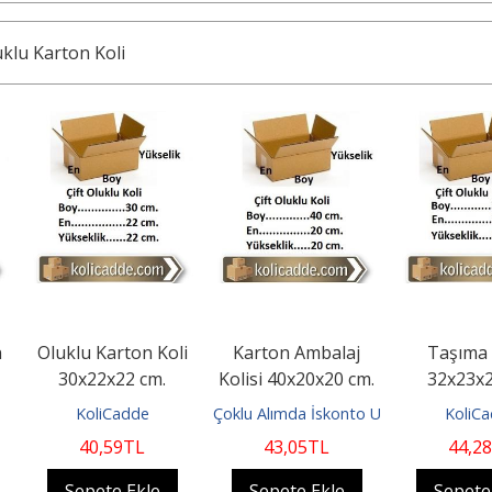
uklu Karton Koli
n Koli
Karton Ambalaj
Taşıma Kolisi
Çift 
cm.
Kolisi 40x20x20 cm.
32x23x23 cm.
Koli
e
Çoklu Alımda İskonto Uygulanır
KoliCadde
L
43
,05
TL
44
,28
TL
le
Sepete Ekle
Sepete Ekle
Se