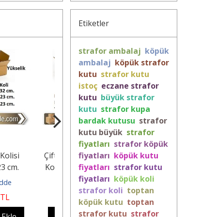
Etiketler
strafor ambalaj
köpük
ambalaj
köpük strafor
kutu
strafor kutu
istoç
eczane strafor
kutu
büyük strafor
kutu
strafor kupa
bardak kutusu
strafor
kutu büyük
strafor
fiyatları
strafor köpük
Oluklu Karton
Hazır Boş Koli
fiyatları
köpük kutu
Büyük Karton Koli
 35x25x25 cm.
40x25x25 cm.
fiyatları
strafor kutu
30x30x30 cm.
fiyatları
köpük koli
KoliCadde
KoliCadde
KoliCadde
strafor koli
toptan
51
,66
TL
54
,12
TL
62
,66
TL
köpük kutu
toptan
strafor kutu
strafor
pete Ekle
Sepete Ekle
Sepete Ekle