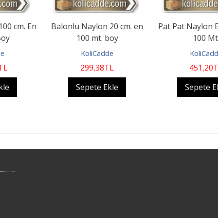
on 20 cm. en
Pat Pat Naylon Eni 30 cm x
Balonlu Naylo
t. boy
100 Mt.
100 
Cadde
KoliCadde
Koli
38
TL
451
,20
TL
750
,
e Ekle
Sepete Ekle
Sepet