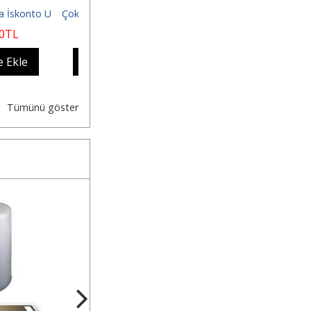
lımda İskonto Uygulanır
Çoklu Alımda İskonto Uygulanır
Çoklu Alımda İskonto Uy
19
,00
TL
8
,00
TL
10
,00
TL
pete Ekle
Sepete Ekle
Sepete Ekle
Tümünü göster