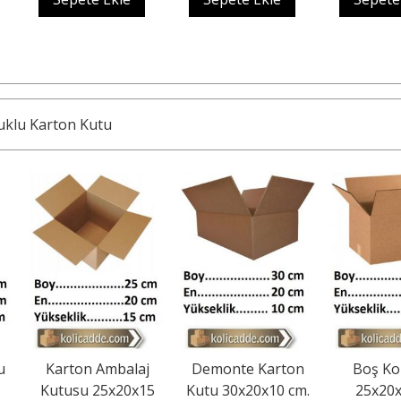
uklu Karton Kutu
alaj
Demonte Karton
Boş Koli Kutu
To
20x15
Kutu 30x20x10 cm.
25x20x20 cm
30