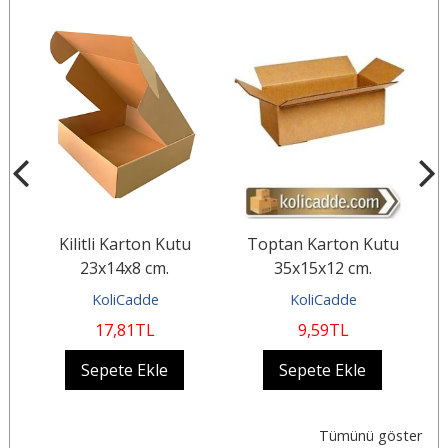
Kilitli Karton Kutu
Toptan Karton Kutu
B
23x14x8 cm.
35x15x12 cm.
KoliCadde
KoliCadde
17
,81
TL
9
,59
TL
Sepete Ekle
Sepete Ekle
Tümünü göster