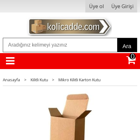
Üye ol
Üye Girişi
Ara
0
Anasayfa
>
Kilitli Kutu
>
Mikro Kilitli Karton Kutu