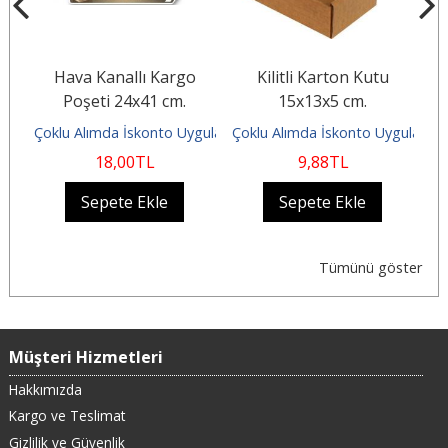
Hava Kanallı Kargo
Kilitli Karton Kutu
Poşeti 24x41 cm.
15x13x5 cm.
ulanır
Çoklu Alımda İskonto Uygulanır
Çoklu Alımda İskonto Uygulanır
Ço
18
,00
TL
9
,88
TL
Sepete Ekle
Sepete Ekle
Tümünü göster
Müşteri Hizmetleri
Hakkımızda
Kargo ve Teslimat
Gizlilik ve Güvenlik