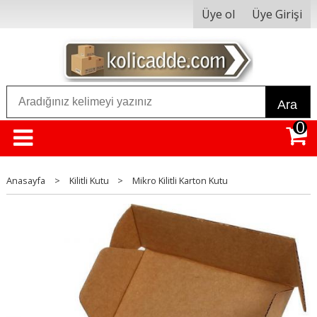
Üye ol
Üye Girişi
Ara
0
Anasayfa
>
Kilitli Kutu
>
Mikro Kilitli Karton Kutu