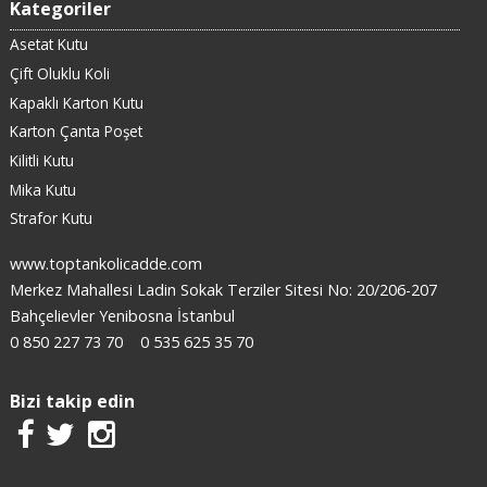
Kategoriler
Asetat Kutu
Çift Oluklu Koli
Kapaklı Karton Kutu
Karton Çanta Poşet
Kilitli Kutu
Mika Kutu
Strafor Kutu
www.toptankolicadde.com
Merkez Mahallesi Ladin Sokak Terziler Sitesi No: 20/206-207
Bahçelievler Yenibosna İstanbul
0 850 227 73 70
0 535 625 35 70
Bizi takip edin