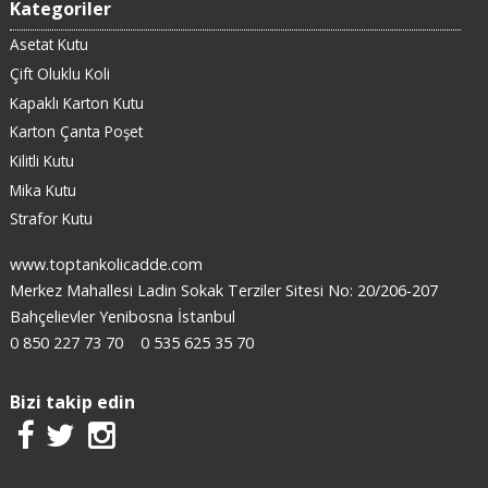
Kategoriler
Asetat Kutu
Çift Oluklu Koli
Kapaklı Karton Kutu
Karton Çanta Poşet
Kilitli Kutu
Mika Kutu
Strafor Kutu
www.toptankolicadde.com
Merkez Mahallesi Ladin Sokak Terziler Sitesi No: 20/206-207
Bahçelievler Yenibosna İstanbul
0 850 227 73 70
0 535 625 35 70
Bizi takip edin