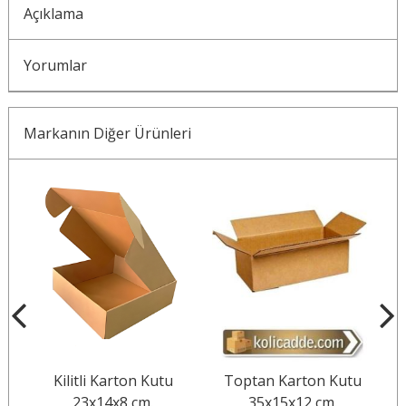
Açıklama
Yorumlar
Markanın Diğer Ürünleri
Kilitli Karton Kutu
Toptan Karton Kutu
Balonlu
23x14x8 cm.
35x15x12 cm.