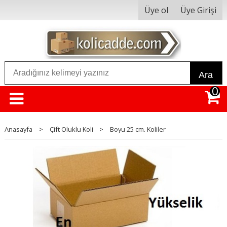
Üye ol
Üye Girişi
Ara
0
Anasayfa
>
Çift Oluklu Koli
>
Boyu 25 cm. Koliler