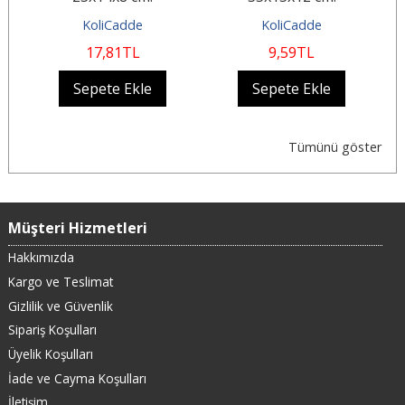
KoliCadde
KoliCadde
K
17
,81
TL
9
,59
TL
Sepete Ekle
Sepete Ekle
Se
Tümünü göster
Müşteri Hizmetleri
Hakkımızda
Kargo ve Teslimat
Gizlilik ve Güvenlik
Sipariş Koşulları
Üyelik Koşulları
İade ve Cayma Koşulları
İletişim