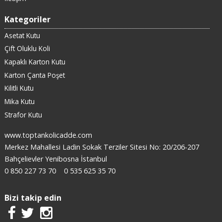
Kategoriler
Asetat Kutu
Çift Oluklu Koli
Kapaklı Karton Kutu
Karton Çanta Poşet
Kilitli Kutu
Mika Kutu
Strafor Kutu
www.toptankolicadde.com
Merkez Mahallesi Ladin Sokak Terziler Sitesi No: 20/206-207
Bahçelievler Yenibosna İstanbul
0 850 227 73 70
0 535 625 35 70
Bizi takip edin