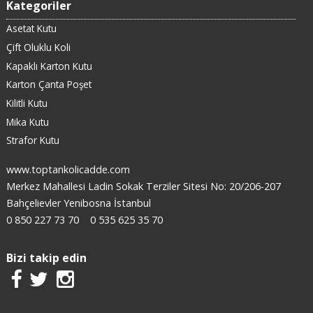
Kategoriler
Asetat Kutu
Çift Oluklu Koli
Kapaklı Karton Kutu
Karton Çanta Poşet
Kilitli Kutu
Mika Kutu
Strafor Kutu
www.toptankolicadde.com
Merkez Mahallesi Ladin Sokak Terziler Sitesi No: 20/206-207
Bahçelievler Yenibosna İstanbul
0 850 227 73 70
0 535 625 35 70
Bizi takip edin