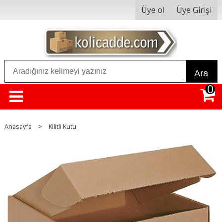
Üye ol
Üye Girişi
Ara
0
Anasayfa
>
Kilitli Kutu