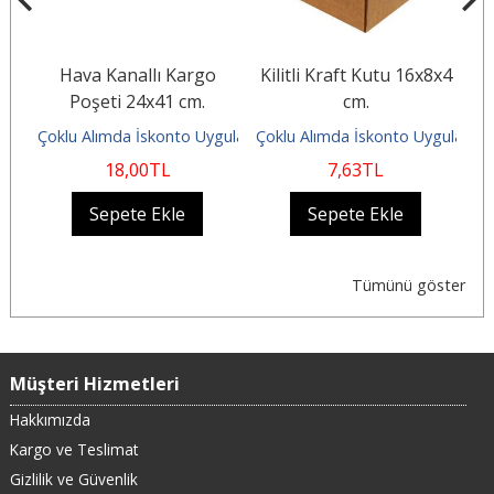
Hava Kanallı Kargo
Kilitli Kraft Kutu 16x8x4
Poşeti 24x41 cm.
cm.
ulanır
Çoklu Alımda İskonto Uygulanır
Çoklu Alımda İskonto Uygulanır
Ço
18
,00
TL
7
,63
TL
Sepete Ekle
Sepete Ekle
Tümünü göster
Müşteri Hizmetleri
Hakkımızda
Kargo ve Teslimat
Gizlilik ve Güvenlik