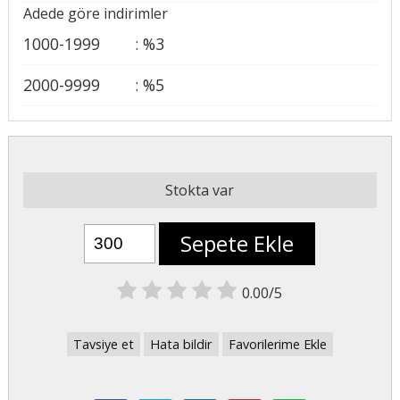
Adede göre indirimler
1000-1999
:
%
3
2000-9999
:
%
5
Stokta var
Sepete Ekle
0.00/5
Tavsiye et
Hata bildir
Favorilerime Ekle