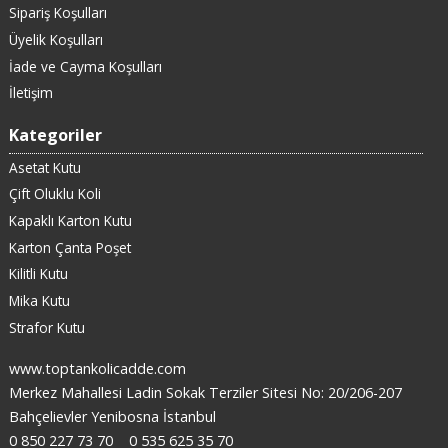
Sipariş Koşulları
Üyelik Koşulları
İade ve Cayma Koşulları
İletişim
Kategoriler
Asetat Kutu
Çift Oluklu Koli
Kapaklı Karton Kutu
Karton Çanta Poşet
Kilitli Kutu
Mika Kutu
Strafor Kutu
www.toptankolicadde.com
Merkez Mahallesi Ladin Sokak Terziler Sitesi No: 20/206-207
Bahçelievler Yenibosna İstanbul
0 850 227 73 70
0 535 625 35 70