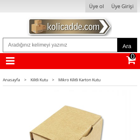
Üye ol
Üye Girişi
Ara
0
Anasayfa
>
Kilitli Kutu
>
Mikro Kilitli Karton Kutu