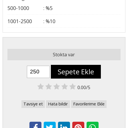
500-1000
:
%
5
1001-2500
:
%
10
Stokta var
Sepete Ekle
0.00/5
Tavsiye et
Hata bildir
Favorilerime Ekle