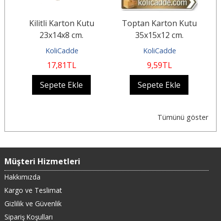
Kilitli Karton Kutu
Toptan Karton Kutu
B
23x14x8 cm.
35x15x12 cm.
KoliCadde
KoliCadde
17
,81
TL
9
,59
TL
Sepete Ekle
Sepete Ekle
Tümünü göster
Müşteri Hizmetleri
Hakkımızda
Kargo ve Teslimat
Gizlilik ve Güvenlik
Sipariş Koşulları