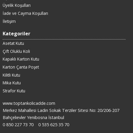
Üyelik Koşulları
İade ve Cayma Koşulları
İletişim
Kategoriler
Asetat Kutu
Çift Oluklu Koli
Kapaklı Karton Kutu
Karton Çanta Poşet
Kilitli Kutu
Mika Kutu
Strafor Kutu
www.toptankolicadde.com
Merkez Mahallesi Ladin Sokak Terziler Sitesi No: 20/206-207
Bahçelievler Yenibosna İstanbul
0 850 227 73 70
0 535 625 35 70