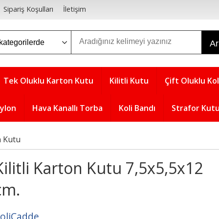
Sipariş Koşulları
İletişim
A
Tek Oluklu Karton Kutu
Kilitli Kutu
Çift Oluklu Kol
aylon
Hava Kanallı Torba
Koli Bandı
Strafor Kut
n Kutu
Kilitli Karton Kutu 7,5x5,5x12
cm.
oliCadde