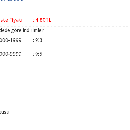
iste Fiyatı
:
4
,80
TL
dede göre indirimler
000-1999
:
%
3
000-9999
:
%
5
utusu