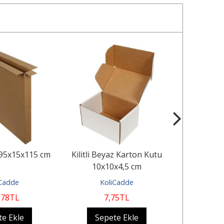
195x15x115 cm
Kilitli Beyaz Karton Kutu
Kilitli Ka
10x10x4,5 cm
iCadde
KoliCadde
Ko
,78
TL
7
,75
TL
6
te Ekle
Sepete Ekle
Sep