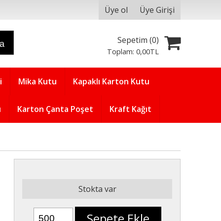
Üye ol
Üye Girişi
Sepetim (
0
)
ra
Toplam:
0
,00
TL
i
Mika Kutu
Kapaklı Karton Kutu
u
Karton Çanta Poşet
Kraft Kağıt
Stokta var
Sepete Ekle