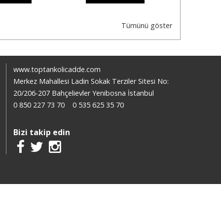
Tümünü göster
www.toptankolicadde.com
Merkez Mahallesi Ladin Sokak Terziler Sitesi No:
20/206-207 Bahçelievler Yenibosna İstanbul
0 850 227 73 70
0 535 625 35 70
Bizi takip edin
X