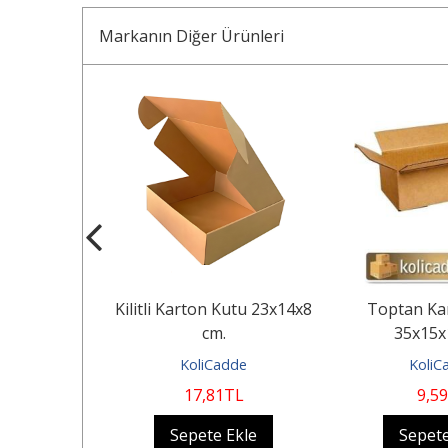
Markanın Diğer Ürünleri
utu 30x20x10
Kilitli Karton Kutu 23x14x8
Toptan Ka
cm.
35x15x
dde
KoliCadde
KoliC
TL
17
,81
TL
9
,59
Ekle
Sepete Ekle
Sepete