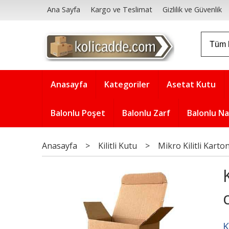
Ana Sayfa
Kargo ve Teslimat
Gizlilik ve Güvenlik
Anasayfa
Kategoriler
Asetat Kutu
Balonlu Poşet
Balonlu Zarf
Balonlu N
Anasayfa
>
Kilitli Kutu
>
Mikro Kilitli Karto
K