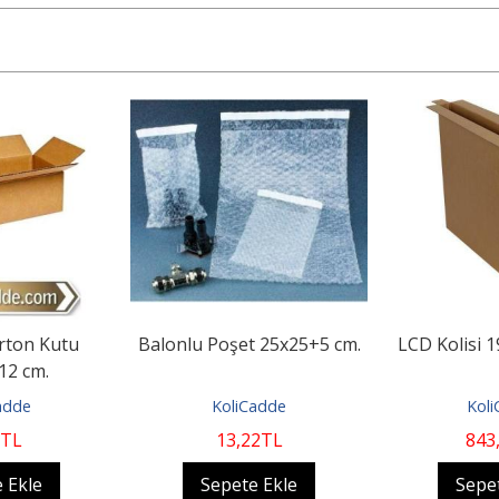
rton Kutu
Balonlu Poşet 25x25+5 cm.
LCD Kolisi 
12 cm.
adde
KoliCadde
Kol
TL
13
,22
TL
843
 Ekle
Sepete Ekle
Sepe