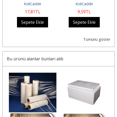
KoliCadde
KoliCadde
17
,81
TL
9
,59
TL
Sepete Ekle
Sepete Ekle
Tümünü göster
Bu ürünü alanlar bunları aldı