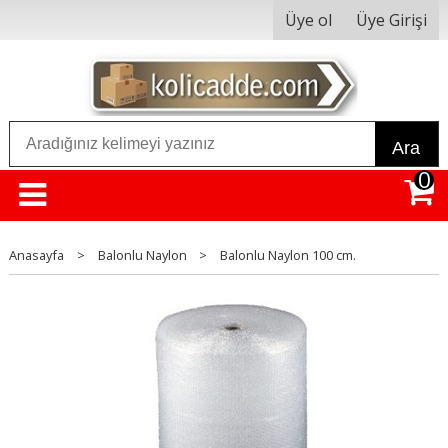
Üye ol
Üye Girişi
Ara
0
Anasayfa
>
Balonlu Naylon
>
Balonlu Naylon 100 cm.