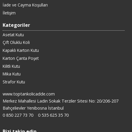
İade ve Cayma Koşulları
İletişim
Kategoriler
Asetat Kutu
Çift Oluklu Koli
Kapaklı Karton Kutu
Karton Çanta Poşet
Kilitli Kutu
Mika Kutu
Strafor Kutu
www.toptankolicadde.com
Merkez Mahallesi Ladin Sokak Terziler Sitesi No: 20/206-207
Bahçelievler Yenibosna İstanbul
0 850 227 73 70
0 535 625 35 70
Bizi takip edin