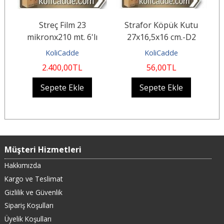
En
Streç Film 23
Strafor Köpük Kutu
mikronx210 mt. 6'lı
27x16,5x16 cm.-D2
Paket
KoliCadde
KoliCadde
Ço
2.400
,00
TL
56
,00
TL
Sepete Ekle
Sepete Ekle
Müşteri Hizmetleri
Hakkımızda
Kargo ve Teslimat
Gizlilik ve Güvenlik
Sipariş Koşulları
Üyelik Koşulları