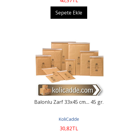
40
,57
TL
Sepete Ekle
Balonlu Zarf 33x45 cm.... 45 gr.
KoliCadde
30
,82
TL