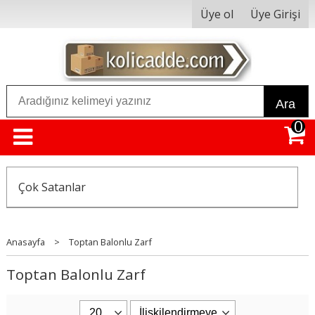
Üye ol
Üye Girişi
Ara
0
Çok Satanlar
Anasayfa
>
Toptan Balonlu Zarf
Toptan Balonlu Zarf