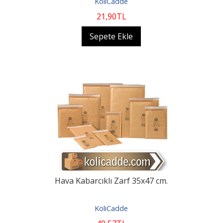
KoliCadde
21
,90
TL
Sepete Ekle
Hava Kabarcıklı Zarf 35x47 cm.
KoliCadde