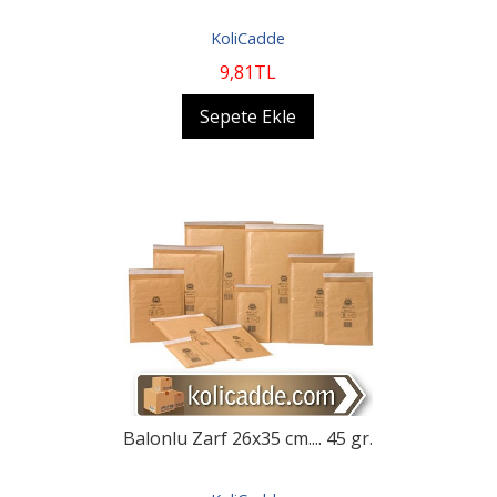
KoliCadde
9
,81
TL
Sepete Ekle
Balonlu Zarf 26x35 cm.... 45 gr.